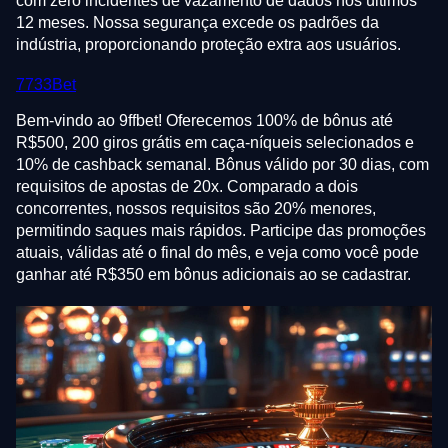
com zero incidentes de vazamento de dados nos últimos
12 meses. Nossa segurança excede os padrões da
indústria, proporcionando proteção extra aos usuários.
7733Bet
Bem-vindo ao 9ffbet! Oferecemos 100% de bônus até
R$500, 200 giros grátis em caça-níqueis selecionados e
10% de cashback semanal. Bônus válido por 30 dias, com
requisitos de apostas de 20x. Comparado a dois
concorrentes, nossos requisitos são 20% menores,
permitindo saques mais rápidos. Participe das promoções
atuais, válidas até o final do mês, e veja como você pode
ganhar até R$350 em bônus adicionais ao se cadastrar.