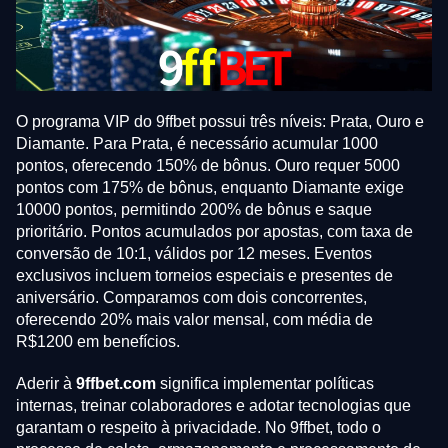
O programa VIP do 9ffbet possui três níveis: Prata, Ouro e
Diamante. Para Prata, é necessário acumular 1000
pontos, oferecendo 150% de bônus. Ouro requer 5000
pontos com 175% de bônus, enquanto Diamante exige
10000 pontos, permitindo 200% de bônus e saque
prioritário. Pontos acumulados por apostas, com taxa de
conversão de 10:1, válidos por 12 meses. Eventos
exclusivos incluem torneios especiais e presentes de
aniversário. Comparamos com dois concorrentes,
oferecendo 20% mais valor mensal, com média de
R$1200 em benefícios.
Aderir à
9ffbet.com
significa implementar políticas
internas, treinar colaboradores e adotar tecnologias que
garantam o respeito à privacidade. No 9ffbet, todo o