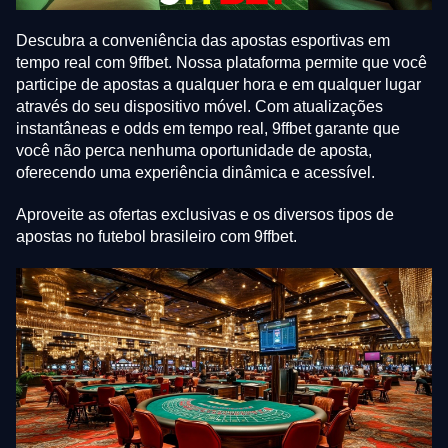
Descubra a conveniência das apostas esportivas em
tempo real com 9ffbet. Nossa plataforma permite que você
participe de apostas a qualquer hora e em qualquer lugar
através do seu dispositivo móvel. Com atualizações
instantâneas e odds em tempo real, 9ffbet garante que
você não perca nenhuma oportunidade de aposta,
oferecendo uma experiência dinâmica e acessível.
Aproveite as ofertas exclusivas e os diversos tipos de
apostas no futebol brasileiro com 9ffbet.