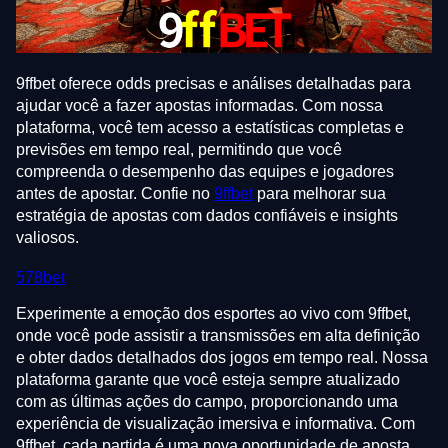
9ffbet oferece odds precisas e análises detalhadas para
ajudar você a fazer apostas informadas. Com nossa
plataforma, você tem acesso a estatísticas completas e
previsões em tempo real, permitindo que você
compreenda o desempenho das equipes e jogadores
antes de apostar. Confie no
9ffbet
para melhorar sua
estratégia de apostas com dados confiáveis e insights
valiosos.
578bet
Experimente a emoção dos esportes ao vivo com 9ffbet,
onde você pode assistir a transmissões em alta definição
e obter dados detalhados dos jogos em tempo real. Nossa
plataforma garante que você esteja sempre atualizado
com as últimas ações do campo, proporcionando uma
experiência de visualização imersiva e informativa. Com
9ffbet, cada partida é uma nova oportunidade de aposta.