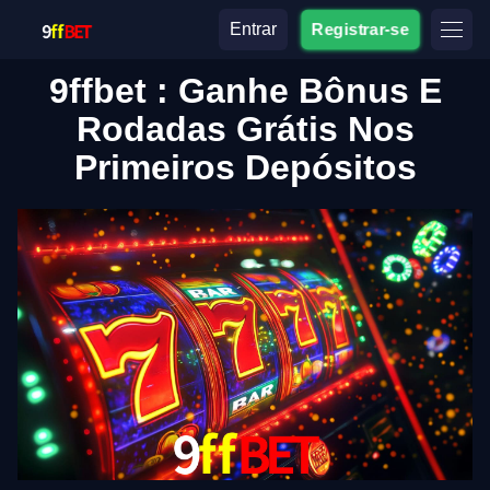
Entrar
Registrar-se
9ffbet : Ganhe Bônus E
Rodadas Grátis Nos
Primeiros Depósitos