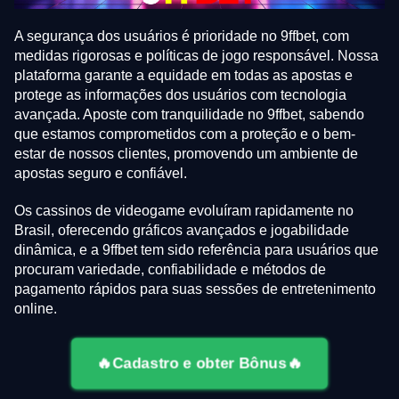
A segurança dos usuários é prioridade no 9ffbet, com
medidas rigorosas e políticas de jogo responsável. Nossa
plataforma garante a equidade em todas as apostas e
protege as informações dos usuários com tecnologia
avançada. Aposte com tranquilidade no 9ffbet, sabendo
que estamos comprometidos com a proteção e o bem-
estar de nossos clientes, promovendo um ambiente de
apostas seguro e confiável.
Os cassinos de videogame evoluíram rapidamente no
Brasil, oferecendo gráficos avançados e jogabilidade
dinâmica, e a 9ffbet tem sido referência para usuários que
procuram variedade, confiabilidade e métodos de
pagamento rápidos para suas sessões de entretenimento
online.
🔥Cadastro e obter Bônus🔥