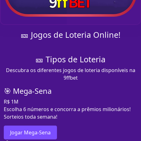
🎫 Jogos de Loteria Online!
🎫 Tipos de Loteria
Descubra os diferentes jogos de loteria disponíveis na
9ffbet
🎯 Mega-Sena
R$ 1M
Escolha 6 números e concorra a prêmios milionários!
Sorteios toda semana!
Jogar Mega-Sena