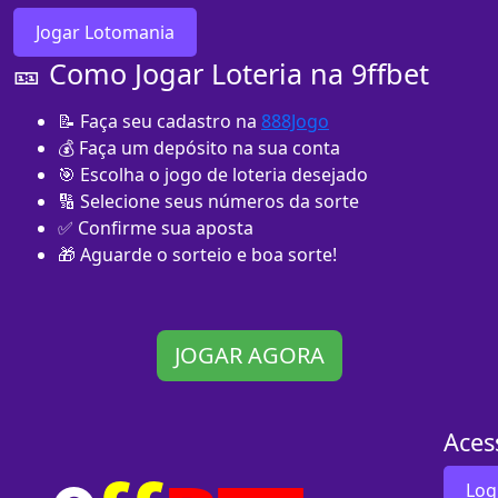
Jogar Lotomania
🎫 Como Jogar Loteria na 9ffbet
📝 Faça seu cadastro na
888Jogo
💰 Faça um depósito na sua conta
🎯 Escolha o jogo de loteria desejado
🔢 Selecione seus números da sorte
✅ Confirme sua aposta
🎁 Aguarde o sorteio e boa sorte!
JOGAR AGORA
Aces
Log