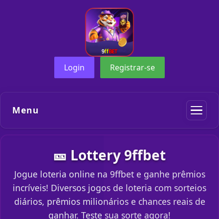
Login
Registrar-se
Menu
🎫 Lottery 9ffbet
Jogue loteria online na 9ffbet e ganhe prêmios
incríveis! Diversos jogos de loteria com sorteios
diários, prêmios milionários e chances reais de
ganhar. Teste sua sorte agora!