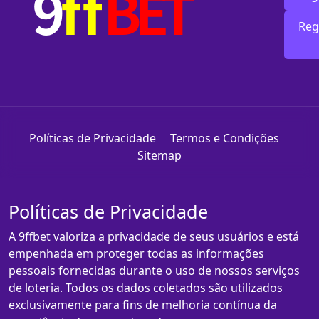
Reg
Políticas de Privacidade
Termos e Condições
Sitemap
Políticas de Privacidade
A 9ffbet valoriza a privacidade de seus usuários e está
empenhada em proteger todas as informações
pessoais fornecidas durante o uso de nossos serviços
de loteria. Todos os dados coletados são utilizados
exclusivamente para fins de melhoria contínua da