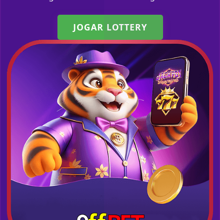
JOGAR LOTTERY