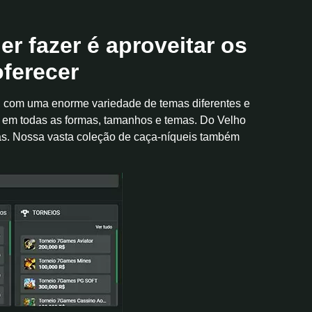
r fazer é aproveitar os
oferecer
l, com uma enorme variedade de temas diferentes e
m em todas as formas, tamanhos e temas. Do Velho
ias. Nossa vasta coleção de caça-níqueis também