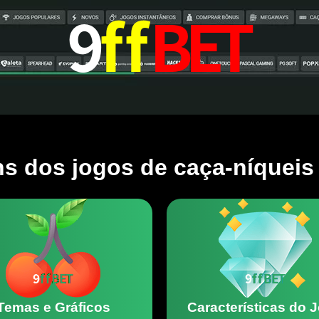
s dos jogos de caça-níqueis 
Temas e Gráficos
Características do 