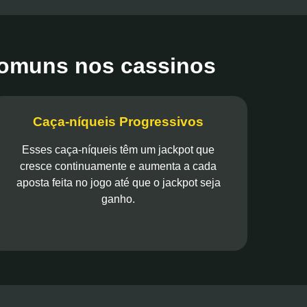
comuns nos cassinos
Caça-níqueis Progressivos
Esses caça-níqueis têm um jackpot que
cresce continuamente e aumenta a cada
aposta feita no jogo até que o jackpot seja
ganho.