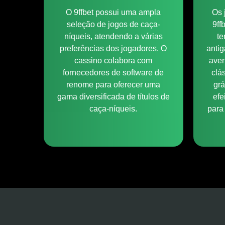
O 9ffbet possui uma ampla
Os 
seleção de jogos de caça-
9ff
níqueis, atendendo a várias
te
preferências dos jogadores. O
antig
cassino colabora com
aven
fornecedores de software de
clá
renome para oferecer uma
grá
gama diversificada de títulos de
efe
caça-níqueis.
para