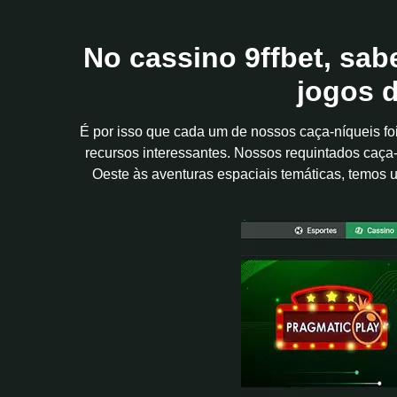
No cassino 9ffbet, sab
jogos d
É por isso que cada um de nossos caça-níqueis fo
recursos interessantes. Nossos requintados caça
Oeste às aventuras espaciais temáticas, temos 