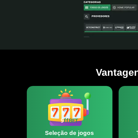
Vantagen
Seleção de jogos