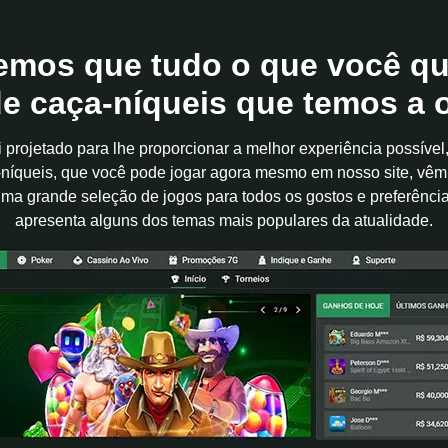
emos que tudo o que você que
e caça-níqueis que temos a 
i projetado para lhe proporcionar a melhor experiência possíve
-níqueis, que você pode jogar agora mesmo em nosso site, vê
uma grande seleção de jogos para todos os gostos e preferênc
apresenta alguns dos temas mais populares da atualidade.