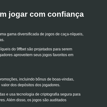
m jogar com confiança
ma gama diversificada de jogos de caça-níqueis,
as.
íqueis do 9ffbet são projetados para serem
gadores aproveitem seus jogos favoritos em
 promoções, incluindo bônus de boas-vindas,
 valor dos depósitos dos jogadores.
as e usa tecnologia de criptografia segura para
res. Além disso, os jogos são auditados