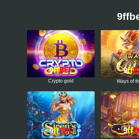
9ffb
Crypto gold
Ways of th