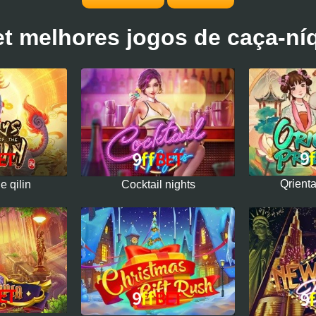
et melhores jogos de caça-ní
Qrienta
Cocktail nights
e qilin