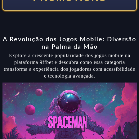
A Revolução dos Jogos Mobile: Diversão
na Palma da Mão
Explore a crescente popularidade dos jogos mobile na
plataforma 9ffbet e descubra como essa categoria
transforma a experiência dos jogadores com acessibilidade
e tecnologia avançada.