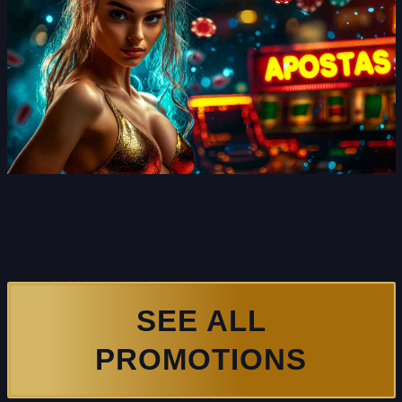
SEE ALL
PROMOTIONS