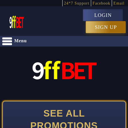
24*7 Support
Facebook
Email
LOGIN
SIGN UP
Menu
SEE ALL
PROMOTIONS