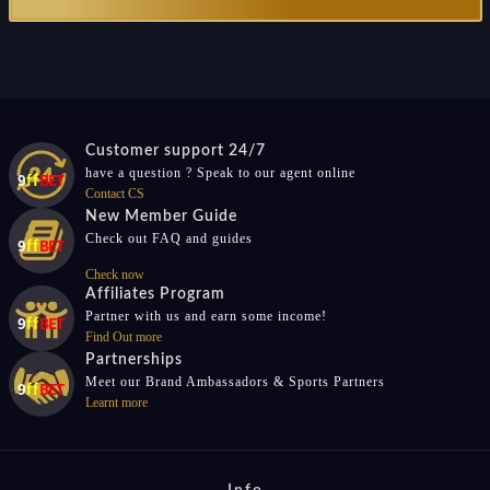
Customer support 24/7
have a question ? Speak to our agent online
Contact CS
New Member Guide
Check out FAQ and guides
Check now
Affiliates Program
Partner with us and earn some income!
Find Out more
Partnerships
Meet our Brand Ambassadors & Sports Partners
Learnt more