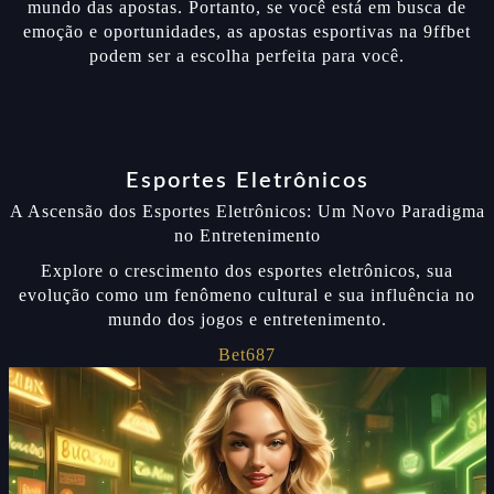
mundo das apostas. Portanto, se você está em busca de
emoção e oportunidades, as apostas esportivas na 9ffbet
podem ser a escolha perfeita para você.
Esportes Eletrônicos
A Ascensão dos Esportes Eletrônicos: Um Novo Paradigma
no Entretenimento
Explore o crescimento dos esportes eletrônicos, sua
evolução como um fenômeno cultural e sua influência no
mundo dos jogos e entretenimento.
Bet687