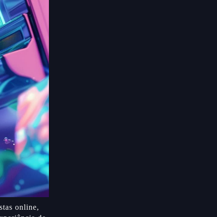
tas online,