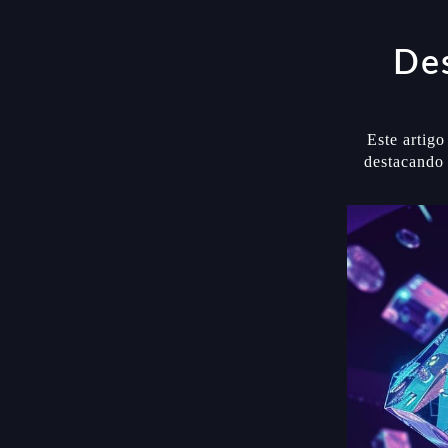
De
Este artigo
destacando 