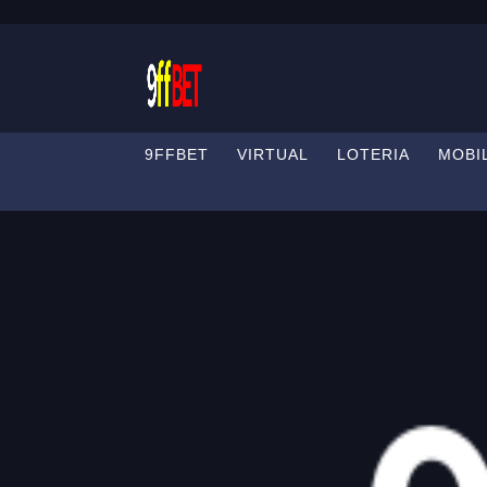
9FFBET
VIRTUAL
LOTERIA
MOBI