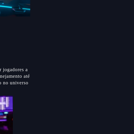
r jogadores a
anejamento até
o no universo