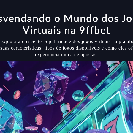
svendando o Mundo dos Jo
Virtuais na 9ffbet
 explora a crescente popularidade dos jogos virtuais na plataf
suas características, tipos de jogos disponíveis e como eles 
experiência única de apostas.