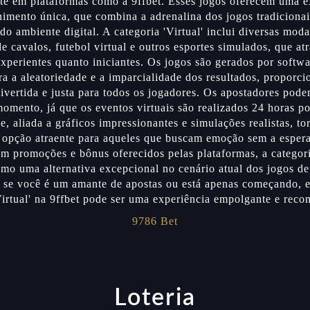
te em plataformas como a 9ffbet. Esses jogos oferecem uma e
nimento única, que combina a adrenalina dos jogos tradiciona
do ambiente digital. A categoria 'Virtual' inclui diversas mod
de cavalos, futebol virtual e outros esportes simulados, que at
xperientes quanto iniciantes. Os jogos são gerados por softwa
ra a aleatoriedade e a imparcialidade dos resultados, proporc
ivertida e justa para todos os jogadores. Os apostadores pode
omento, já que os eventos virtuais são realizados 24 horas po
de, aliada a gráficos impressionantes e simulações realistas, to
a opção atraente para aqueles que buscam emoção sem a espera
m promoções e bônus oferecidos pelas plataformas, a categori
mo uma alternativa excepcional no cenário atual dos jogos de
, se você é um amante de apostas ou está apenas começando, e
Virtual' na 9ffbet pode ser uma experiência empolgante e rec
9786 Bet
Loteria